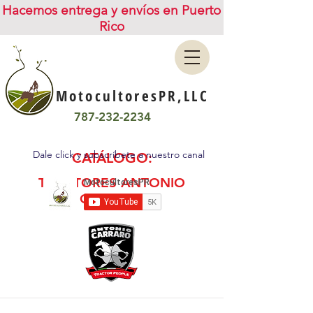
Hacemos entrega y envíos en Puerto
Rico
MotocultoresPR,LLC
787-232-2234
Dale click y subscríbete a nuestro canal
CATÁLOGO:
TRACTORES ANTONIO
CARRARO