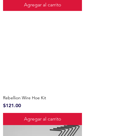
Agregar al carrito
Rebellion Wire Hoe Kit
Precio
$121.00
Agregar al carrito