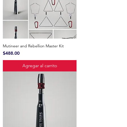
Mutineer and Rebellion Master Kit
Precio
$488.00
Agregar al carrito