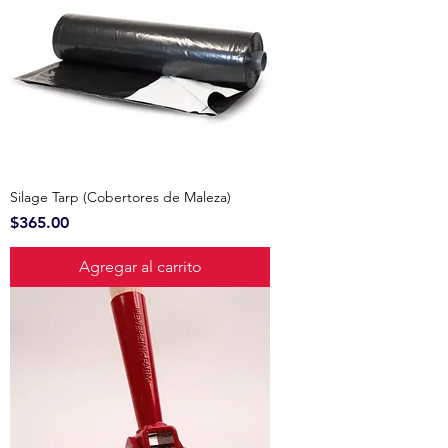
Silage Tarp (Cobertores de Maleza)
Precio
$365.00
Agregar al carrito