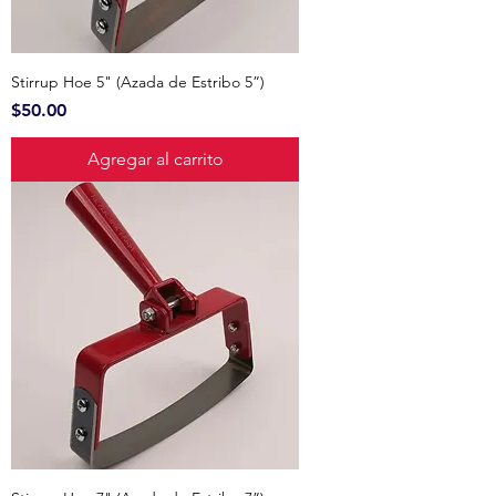
Stirrup Hoe 5" (Azada de Estribo 5”)
Precio
$50.00
Agregar al carrito