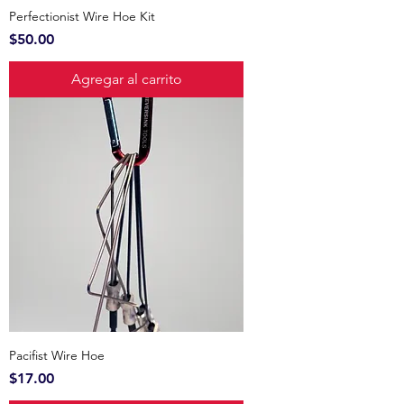
Perfectionist Wire Hoe Kit
Precio
$50.00
Agregar al carrito
Pacifist Wire Hoe
Precio
$17.00