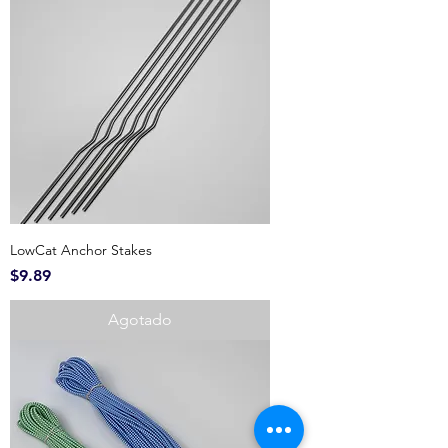
LowCat Anchor Stakes
Precio
$9.89
Agotado