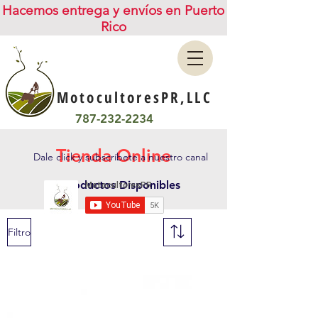
Hacemos entrega y envíos en Puerto
Rico
MotocultoresPR,LLC
787-232-2234
Tienda Online
Dale click y subscríbete a nuestro canal
***Productos Disponibles
Filtro