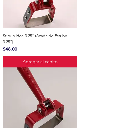
Stirrup Hoe 3.25" (Azada de Estribo
3.25”)
Precio
$48.00
Agregar al carrito