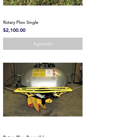
Rotary Plow Single
Precio
$2,100.00
Agotado