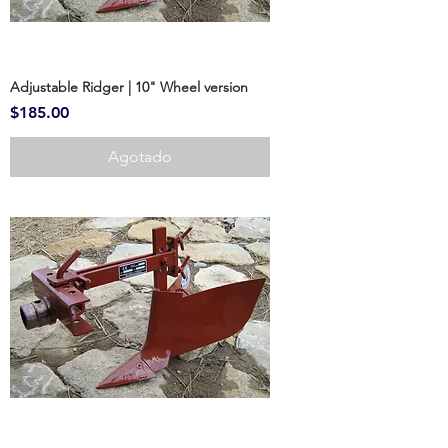
Adjustable Ridger | 10" Wheel version
Precio
$185.00
Agotado