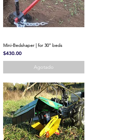
Mini-Bedshaper | for 30" beds
Precio
$430.00
Agotado