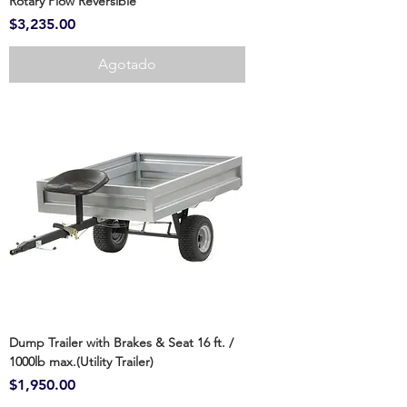
Rotary Plow Reversible
Precio
$3,235.00
Agotado
Dump Trailer with Brakes & Seat 16 ft. /
1000lb max.(Utility Trailer)
Precio
$1,950.00