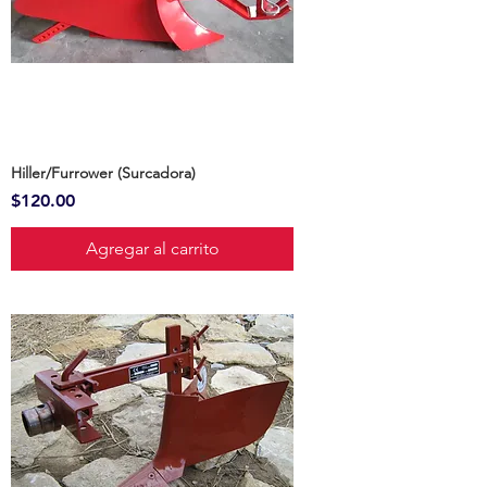
Hiller/Furrower (Surcadora)
Precio
$120.00
Agregar al carrito