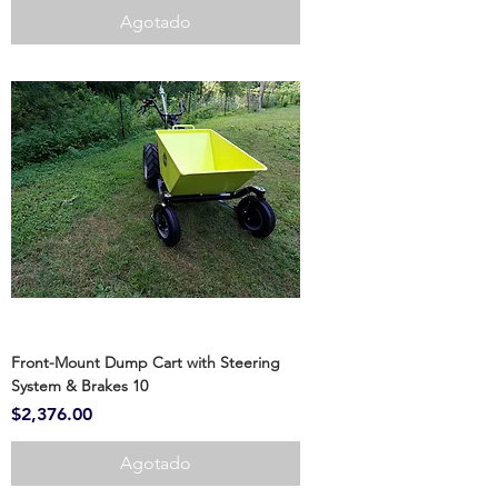
Agotado
Front-Mount Dump Cart with Steering
System & Brakes 10
Precio
$2,376.00
Agotado