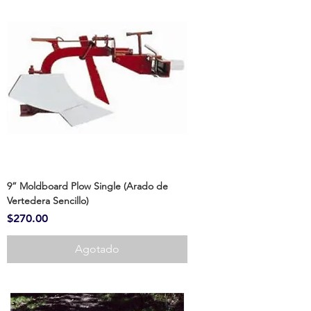
9” Moldboard Plow Single (Arado de
Vertedera Sencillo)
Precio
$270.00
Agotado