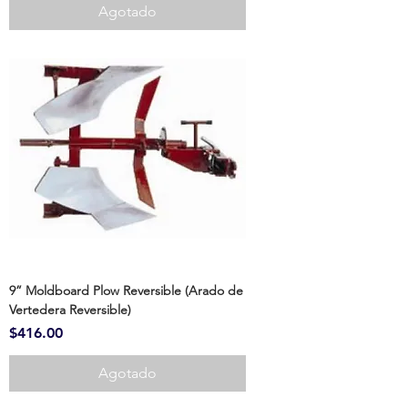
Agotado
9” Moldboard Plow Reversible (Arado de
Vertedera Reversible)
Precio
$416.00
Agotado