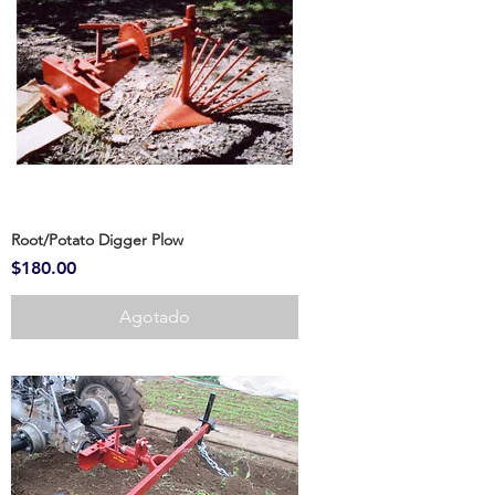
Root/Potato Digger Plow
Precio
$180.00
Agotado