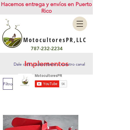
Hacemos entrega y envíos en Puerto
Rico
MotocultoresPR,LLC
787-232-2234
Implementos
Dale click y subscríbete a nuestro canal
Filtro