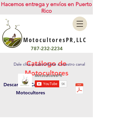
Hacemos entrega y envíos en Puerto
Rico
MotocultoresPR,LLC
787-232-2234
Catálogo de
Dale click y subscríbete a nuestro canal
Motocultores
Descarga el Catálogo de
Motocultores