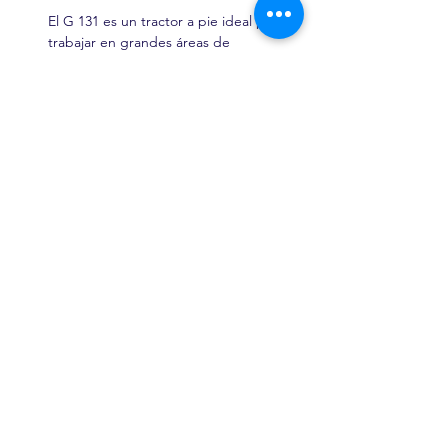
El G 131 es un tractor a pie ideal para
trabajar en grandes áreas de
agricultura, horticultura y huertas.
Read More
Puerto Rico
Carretera 129 Km. 40 Int
Bo. Portillo, Sector
Palo Seco Adjuntas PR
00601
Tel:
787-232-2234
motocultorespr@gmail.com
Explore
Redes Sociales