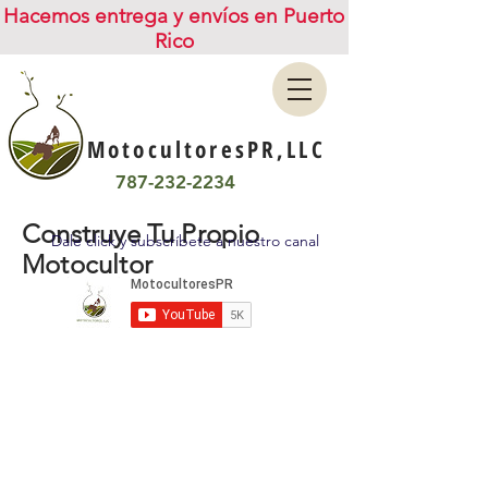
Hacemos entrega y envíos en Puerto
Rico
MotocultoresPR,LLC
787-232-2234
Construye Tu Propio
Dale click y subscríbete a nuestro canal
Motocultor