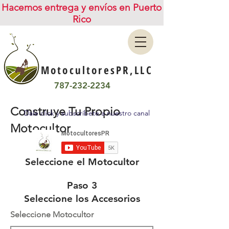
Hacemos entrega y envíos en Puerto
Rico
MotocultoresPR,LLC
787-232-2234
Construye Tu Propio
Dale click y subscríbete a nuestro canal
Motocultor
Paso 1
Seleccione el Motocultor
Paso 3
Seleccione los Accesorios
Seleccione Motocultor