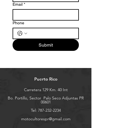
Email
*
Phone
Submit
Puerto Rico
Carretera 129 Km. 40 Int
Bo. Portillo, Sector
Palo Seco Adjuntas PR
00601
Tel:
787-232-2234
motocultorespr@gmail.com