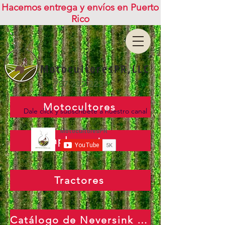
Hacemos entrega y envíos en Puerto
Rico
MotocultoresPR,LLC
787-232-2234
Motocultores
Dale click y subscríbete a nuestro canal
Implementos
Tractores
Catálogo de Neversink Tools