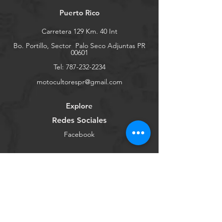
Puerto Rico
Carretera 129 Km. 40 Int
Bo. Portillo, Sector
Palo Seco Adjuntas PR
00601
Tel:
787-232-2234
motocultorespr@gmail.com
Explore
Redes Sociales
Facebook
Youtube
Instagram
Tienda Online