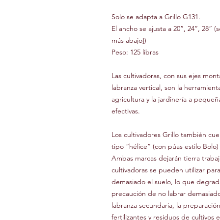
Solo se adapta a Grillo G131.
El ancho se ajusta a 20”, 24”, 28” (
más abajo])
Peso: 125 libras
Las cultivadoras, con sus ejes mon
labranza vertical, son la herramien
agricultura y la jardinería a pequeñ
efectivas.
Los cultivadores Grillo también cu
tipo “hélice” (con púas estilo Bolo
Ambas marcas dejarán tierra traba
cultivadoras se pueden utilizar par
demasiado el suelo, lo que degrada
precaución de no labrar demasiado. 
labranza secundaria, la preparación
fertilizantes y residuos de cultivo