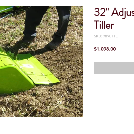
32" Adjus
Tiller
SKU: 989011E
Precio
$1,098.00