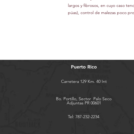
largos y fibrosos, en cuyo caso ten
púas), control de malezas poco prof
Puerto Rico
Carretera 129 Km. 40 Int
Bo. Portillo, Sector
Palo Seco
Adjuntas PR 00601
Tel: 787-232-2234