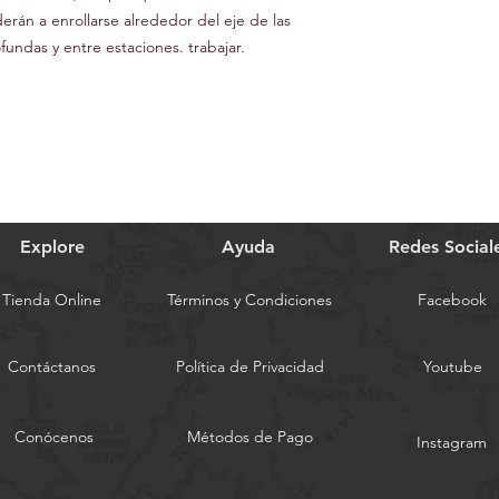
derán a enrollarse alrededor del eje de las
undas y entre estaciones. trabajar.
Explore
Ayuda
Redes Social
Tienda Online
Términos y Condiciones
Facebook
Contáctanos
Política de Privacidad
Youtube
Conócenos
Métodos de Pago
Instagram