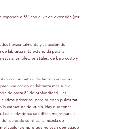
se expande a 36” con el kit de extensión [ver
tados horizontalmente y su acción de
ta de labranza más extendida para la
a escala: simples, versátiles, de bajo costo y
entan con un patrón de tiempo en espiral
) para una acción de labranza más suave.
jada de hasta 8” de profundidad. Las
a cultivos primarios, pero pueden pulverizar
 la estructura del suelo. Hay que tener
Los cultivadores se utilizan mejor para la
 del lecho de semillas, la mezcla de
s en el suelo (siempre que no sean demasiado