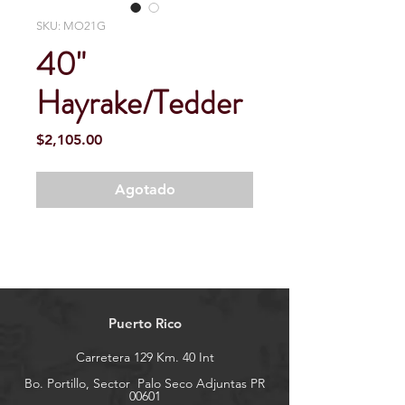
SKU: MO21G
40"
Hayrake/Tedder
Precio
$2,105.00
Agotado
Puerto Rico
Carretera 129 Km. 40 Int
Bo. Portillo, Sector
Palo Seco Adjuntas PR
00601