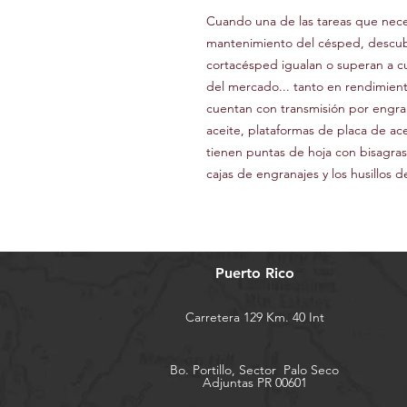
Cuando una de las tareas que neces
mantenimiento del césped, descub
cortacésped igualan o superan a c
del mercado... tanto en rendimien
cuentan con transmisión por engr
aceite, plataformas de placa de ac
tienen puntas de hoja con bisagras
cajas de engranajes y los husillos 
Puerto Rico
Carretera 129 Km. 40 Int
Bo. Portillo, Sector
Palo Seco
Adjuntas PR 00601