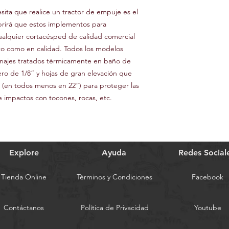
ita que realice un tractor de empuje es el
rirá que estos implementos para
ualquier cortacésped de calidad comercial
to como en calidad. Todos los modelos
anajes tratados térmicamente en baño de
ero de 1/8” y hojas de gran elevación que
 (en todos menos en 22”) para proteger las
de impactos con tocones, rocas, etc.
Explore
Ayuda
Redes Social
Tienda Online
Términos y Condiciones
Facebook
Contáctanos
Política de Privacidad
Youtube