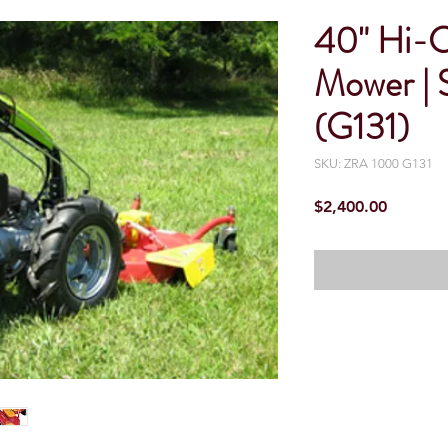
40" Hi-C
Mower | 
(G131)
SKU: ZRA 1000 G131
Precio
$2,400.00