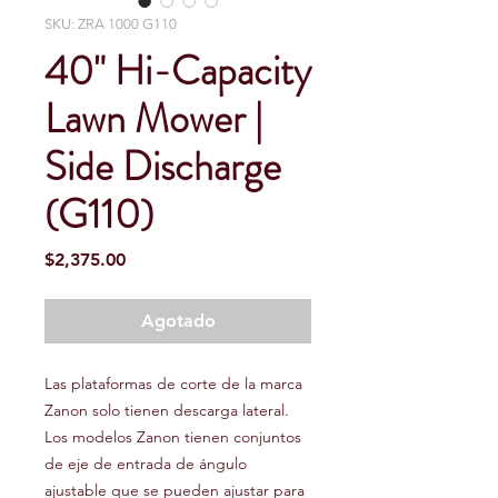
SKU: ZRA 1000 G110
40" Hi-Capacity
Lawn Mower |
Side Discharge
(G110)
Precio
$2,375.00
Agotado
Las plataformas de corte de la marca
Zanon solo tienen descarga lateral.
Los modelos Zanon tienen conjuntos
de eje de entrada de ángulo
ajustable que se pueden ajustar para