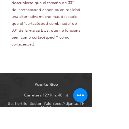
descubierto que el tamaño de 33"
del cortacésped Zanon es en realidad
una alternativa mucho más deseable
que el 'cortacésped combinado' de
30" de la marca BCS, que no funciona
bien como cortacésped Y como
cortacésped.
Puerto Rico
Carretera 129 Km. 40 Int
Bo. Portillo, Sector
Palo Seco Adjuntas PR
00601
Tel:
787-232-2234
motocultorespr@gmail.com