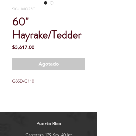
SKU: MO25G
60"
Hayrake/Tedder
Precio
$3,617.00
Agotado
G85D/G110
Puerto Rico
Carretera 129 Km. 40 Int