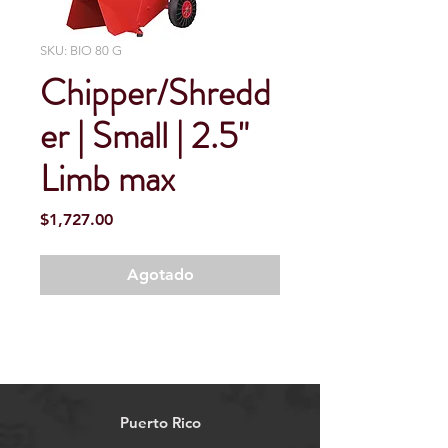
SKU: BIO 80 G
Chipper/Shredd
er | Small | 2.5"
Limb max
Precio
$1,727.00
Agotado
Puerto Rico