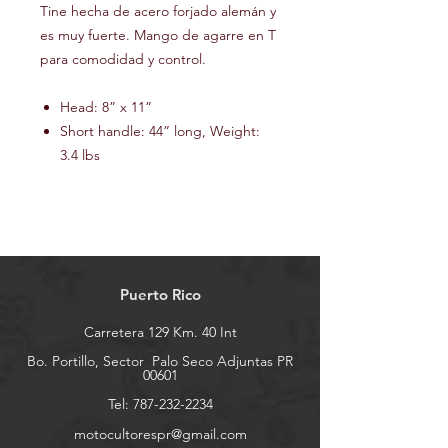
Tine hecha de acero forjado alemán y
es muy fuerte. Mango de agarre en T
para comodidad y control.
Head: 8” x 11”
Short handle: 44” long, Weight:
3.4 lbs
Puerto Rico
Carretera 129 Km. 40 Int
Bo. Portillo, Sector
Palo Seco Adjuntas PR
00601
Tel:
787-232-2234
motocultorespr@gmail.com