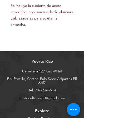
Se incluye la cubierta de acero
inoxidable con una rueda de aluminio
y abrazaderas para sujetar la
antorcha.
Puerto Rico
Carretera 129 Km. 40 Int
Bo. Portillo, Sector
Palo Seco Adjuntas PR
00601
Tel:
787-232-2234
motocultorespr@gmail.com
Explore