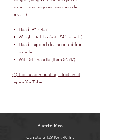
mango más largo es más caro de
enviar!)
Head: 9” x 4.5”
Weight: 4.1 lbs (with 54” handle)
Head shipped dis-mounted from
handle
With 54” handle:(Item 54547)
(1) Tool head mounting - friction fit
type - YouTube
Puerto Rico
Carretera 129 Km. 40 Int