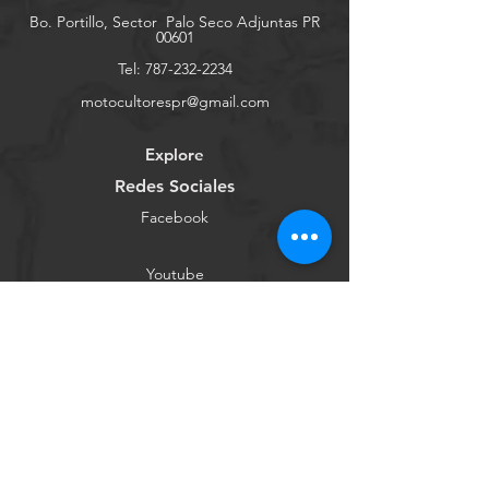
Bo. Portillo, Sector
Palo Seco Adjuntas PR
00601
Tel:
787-232-2234
motocultorespr@gmail.com
Explore
Redes Sociales
Facebook
Youtube
Instagram
Tienda Online
Contáctanos
Conócenos