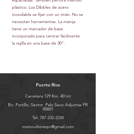
espaciadas. También perfora mantillo
plástico. Los Dibbles de acero
inoxidable se fijan con un imán. No se
necesitan herramientas. La manija
tiene un marcador de base
incorporado para centrar fácilmente
la rejilla en una base de 30".
Puerto Rico
Carretera 129 Km. 40 Int
Bo. Portillo, Sector
Palo Seco Adjuntas PR
00601
Tel:
787-232-2234
motocultorespr@gmail.com