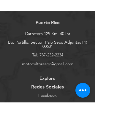
Puerto Rico
Carretera 129 Km. 40 Int
Bo. Portillo, Sector
Palo Seco Adjuntas PR
00601
Tel:
787-232-2234
motocultorespr@gmail.com
Explore
Redes Sociales
Facebook
Youtube
Instagram