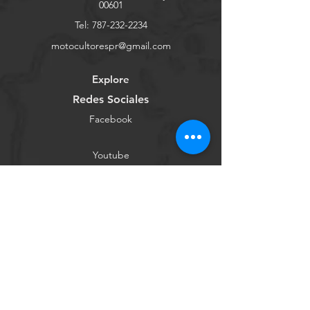
00601
Tel:
787-232-2234
motocultorespr@gmail.com
Explore
Redes Sociales
Facebook
Youtube
Instagram
Tienda Online
Contáctanos
Conócenos
Ayuda