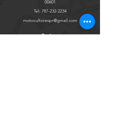
00601
"pendiente
pronunciada" (14hp /
Tel:
787-232-2234
10.5KW / 22.7 ft-lbs.
motocultorespr@gmail.com
de torque, maneja
pendientes de hasta
Explore
45 grados)
Redes Sociales
Sistema de
Retroceso (manual) o
Facebook
arranque
arranque eléctrico
con retroceso de
respaldo (Briggs
Youtube
Vanguard "pendiente
pronunciada" solo
Instagram
tiene este último)
Clutch
Tipo cónico "activo"
Tienda Online
invertido, reparable
Contáctanos
Transmisión
Todos los engranajes
Conócenos
y ejes de acero
templado soportados
Ayuda