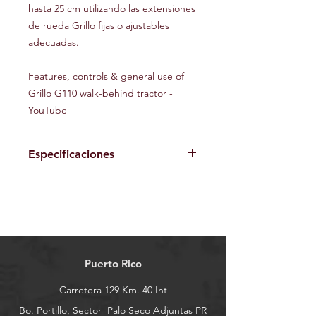
hasta 25 cm utilizando las extensiones
de rueda Grillo fijas o ajustables
adecuadas.
Features, controls & general use of
Grillo G110 walk-behind tractor -
YouTube
Especificaciones
Tipo de
Honda GX390
motor/HP
Gasolina (13hp /
8.7KW / 19.5 ft-lbs. de
torque) O Kohler
CH440 (14hp /
10.5KW / 22.7 ft-lbs.
Puerto Rico
de torque) O Briggs
Carretera 129 Km. 40 Int
Vanguard modelo
25V337 de
Bo. Portillo, Sector
Palo Seco Adjuntas PR