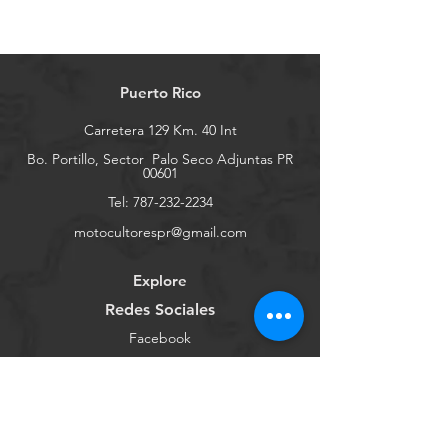
Puerto Rico
Carretera 129 Km. 40 Int
Bo. Portillo, Sector
Palo Seco Adjuntas PR
00601
Tel:
787-232-2234
motocultorespr@gmail.com
Explore
Redes Sociales
Facebook
Youtube
Instagram