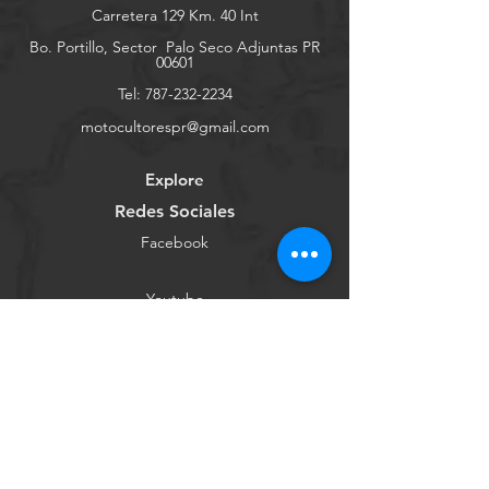
Carretera 129 Km. 40 Int
Bo. Portillo, Sector
Palo Seco Adjuntas PR
00601
Tel:
787-232-2234
motocultorespr@gmail.com
Explore
Redes Sociales
Facebook
Youtube
Instagram
Tienda Online
Contáctanos