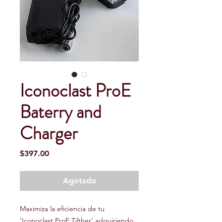
Iconoclast ProE
Baterry and
Charger
Precio
$397.00
Agotado
Maximiza la eficiencia de tu
'Iconoclast ProE Tilther' adquiriendo