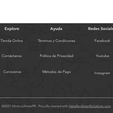
Explore
Ayuda
Redes Social
Tienda Online
Términos y Condiciones
Facebook
Contáctanos
Política de Privacidad
Youtube
Conócenos
Métodos de Pago
Instagram
©2021 MotocultoresPR. Proudly created with
HatoReySmartSolutions.com