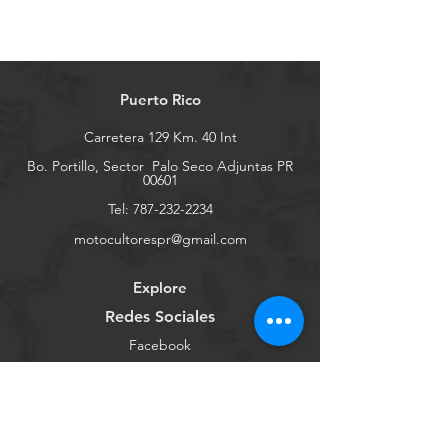
Puerto Rico
Carretera 129 Km. 40 Int
Bo. Portillo, Sector
Palo Seco Adjuntas PR
00601
Tel:
787-232-2234
motocultorespr@gmail.com
Explore
Redes Sociales
Facebook
Youtube