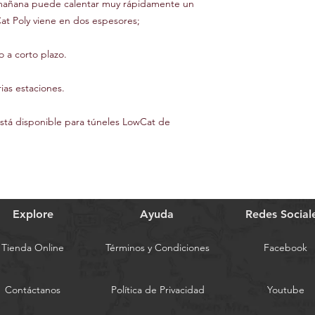
a mañana puede calentar muy rápidamente un
Cat Poly viene en dos espesores;
o a corto plazo.
ias estaciones.
está disponible para túneles LowCat de
Explore
Ayuda
Redes Social
Tienda Online
Términos y Condiciones
Facebook
Contáctanos
Política de Privacidad
Youtube