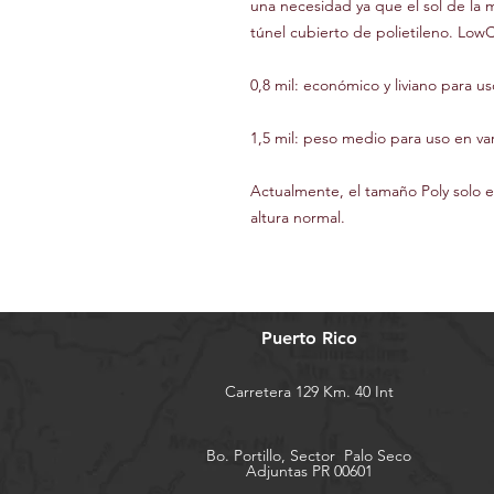
una necesidad ya que el sol de l
túnel cubierto de polietileno. Low
0,8 mil: económico y liviano para us
1,5 mil: peso medio para uso en var
Actualmente, el tamaño Poly solo 
altura normal.
Puerto Rico
Carretera 129 Km. 40 Int
Bo. Portillo, Sector
Palo Seco
Adjuntas PR 00601