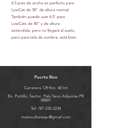
6.5 pies de ancho es perfecto para
LowCat de 30" de altura normal.
También puede usar 6.5' para
LowCats de 40" y de altura
extendida, pero no llegará al suelo,
pero para tela de sombra, está bien.
Puerto Rico
Carretera 129 Km. 40 Int
Bo. Portillo, Sector
Palo Seco Adjuntas PR
00601
Tel:
787-232-2234
motocultorespr@gmail.com