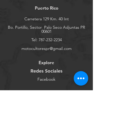
Puerto Rico
Carretera 129 Km. 40 Int
Bo. Portillo, Sector
Palo Seco Adjuntas PR
00601
Tel:
787-232-2234
motocultorespr@gmail.com
Explore
Redes Sociales
Facebook
Youtube
Instagram
Tienda Online