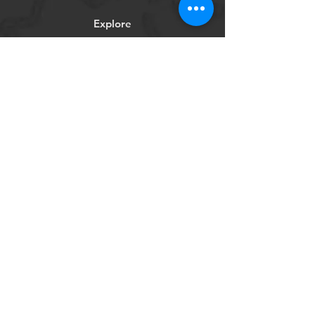
Explore
Redes Sociales
Facebook
Youtube
Instagram
Tienda Online
Contáctanos
Conócenos
Ayuda
Términos y Condiciones
Política de Privacidad