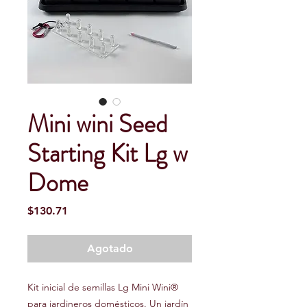
Mini wini Seed
Starting Kit Lg w
Dome
Precio
$130.71
Agotado
Kit inicial de semillas Lg Mini Wini®
para jardineros domésticos. Un jardín