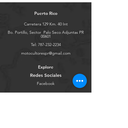
Puerto Rico
Carretera 129 Km. 40 Int
Bo. Portillo, Sector
Palo Seco Adjuntas PR
00601
Tel:
787-232-2234
motocultorespr@gmail.com
Explore
Redes Sociales
Facebook
Youtube
Instagram