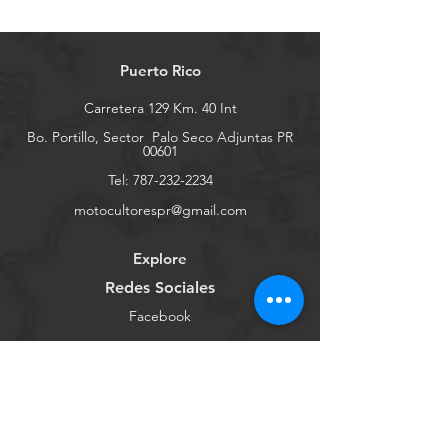
Puerto Rico
Carretera 129 Km. 40 Int
Bo. Portillo, Sector
Palo Seco Adjuntas PR
00601
Tel:
787-232-2234
motocultorespr@gmail.com
Explore
Redes Sociales
Facebook
Youtube
Instagram