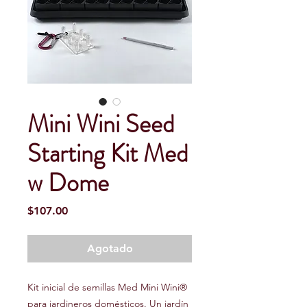
Mini Wini Seed
Starting Kit Med
w Dome
Precio
$107.00
Agotado
Kit inicial de semillas Med Mini Wini®
para jardineros domésticos. Un jardín