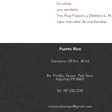
Un sólido
uno ventilado
Tres Plug Poppers y Dibblers (L, M,
Lápiz marcador de una bandeja
Puerto Rico
Carretera 129 Km. 40 Int
Bo. Portillo, Sector
Palo Seco
Adjuntas PR 00601
Tel: 787-232-2234
motocultorespr@gmail.com