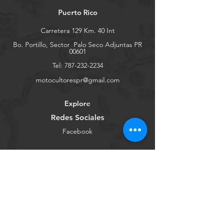
Puerto Rico
Carretera 129 Km. 40 Int
Bo. Portillo, Sector
Palo Seco Adjuntas PR
00601
Tel:
787-232-2234
motocultorespr@gmail.com
Explore
Redes Sociales
Facebook
Youtube
Instagram
Tienda Online