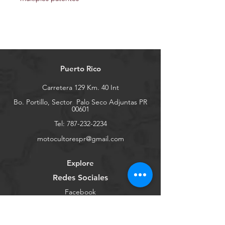
Puerto Rico
Carretera 129 Km. 40 Int
Bo. Portillo, Sector
Palo Seco Adjuntas PR
00601
Tel:
787-232-2234
motocultorespr@gmail.com
Explore
Redes Sociales
Facebook
Youtube