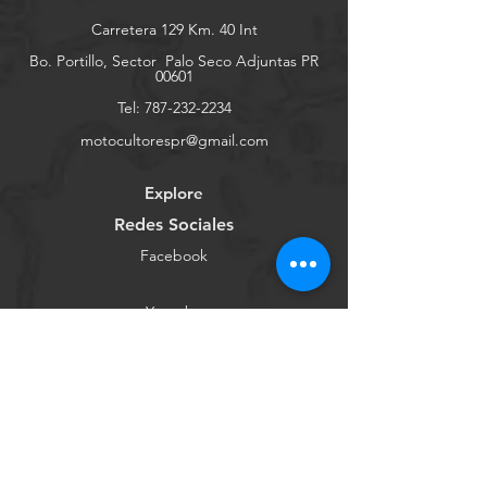
Carretera 129 Km. 40 Int
Bo. Portillo, Sector
Palo Seco Adjuntas PR
00601
Tel:
787-232-2234
motocultorespr@gmail.com
Explore
Redes Sociales
Facebook
Youtube
Instagram
Tienda Online
Contáctanos