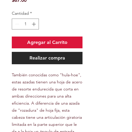
$67.00
Cantidad
*
Agregar al Carrito
Realizar compra
También conocidas como "hula-hoe",
estas azadas tienen una hoja de acero
de resorte endurecida que corta en
ambas direcciones para una alta
eficiencia. A diferencia de una azada
de "rozadura" de hoja fija, esta
cabeza tiene una articulación giratoria
limitada en la parte superior que le
da a la hoja un ángulo de entrada