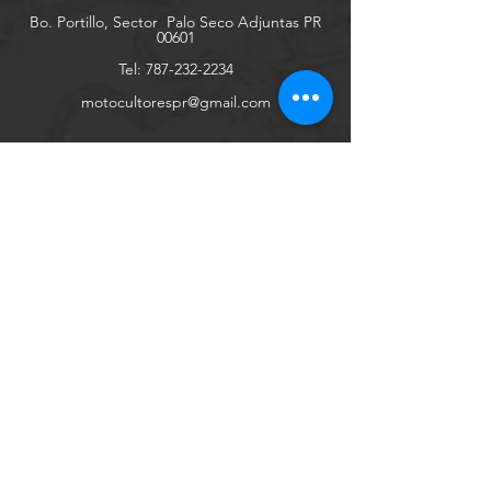
Bo. Portillo, Sector
Palo Seco Adjuntas PR
00601
Tel:
787-232-2234
motocultorespr@gmail.com
Explore
Redes Sociales
Facebook
Youtube
Instagram
Tienda Online
Contáctanos
Conócenos