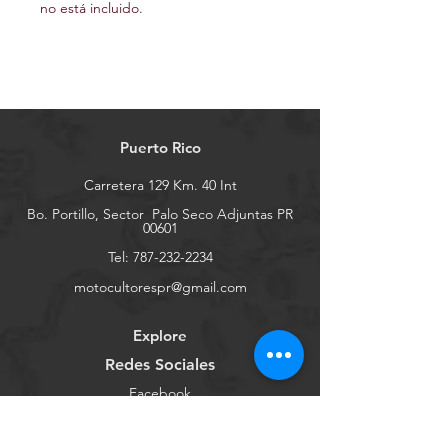
no está incluido.
Puerto Rico
Carretera 129 Km. 40 Int
Bo. Portillo, Sector
Palo Seco Adjuntas PR
00601
Tel:
787-232-2234
motocultorespr@gmail.com
Explore
Redes Sociales
Facebook
Youtube