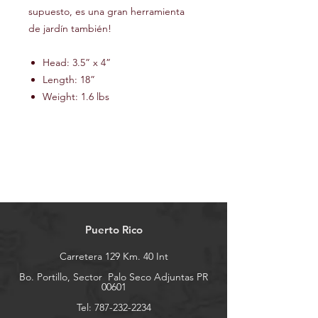
supuesto, es una gran herramienta
de jardín también!
Head: 3.5” x 4”
Length: 18”
Weight: 1.6 lbs
Puerto Rico
Carretera 129 Km. 40 Int
Bo. Portillo, Sector
Palo Seco Adjuntas PR
00601
Tel:
787-232-2234