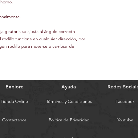
 horno.
ionalmente.
 giratoria se ajusta al ángulo correcto
 rodillo funciona en cualquier dirección, por
ngún rodillo para moverse o cambiar de
Explore
Ayuda
Redes Social
Tienda Online
Términos y Condiciones
Facebook
Contáctanos
Política de Privacidad
Youtube