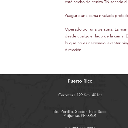
está hecho de ceniza TN secada al
Asegure una cama nivelada profes
Operado por una persona. La manija
desde cualquier lado de la cama. El
lo que no es necesario levantar ni
dirección.
Puerto Rico
Carretera 129 Km. 40 Int
Bo. Portillo, Sector
Palo Seco
Adjuntas PR 00601