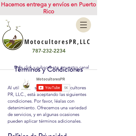
Hacemos entrega y envíos en Puerto
Rico
MotocultoresPR,LLC
787-232-2234
Términos y Condiciones
Dale click y subscríbete a nuestro canal
Heading 1
Al utilizar los servicios de Motocultores
PR, LLC., está aceptando las siguientes
condiciones. Por favor, léalas con
detenimiento. Ofrecemos una variedad
de servicios, y en algunas ocasiones
pueden aplicar términos adicionales.